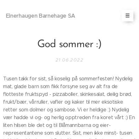
Einerhaugen Barnehage SA
God sommer :)
21.06.2022
Tusen takk for sist, så koselig på sommerfesten! Nydelig
mat, glade barn som fikk forsyne seg av alt fra de
flotteste fruktspyd - pizzaboller, skinkesalat, deilig brød,
frukt/bær, vårruller, vafler og kaker til mer eksotiske
retter som dolmer og sambose. Vi er heldige :) Nydelig
vær hadde vi og- og herlig opptreden fra koret vårt :) En
liten hilsen ble det og til Blåmannbarna og eier-
representantene som slutter. Sist, men ikke minst- tusen