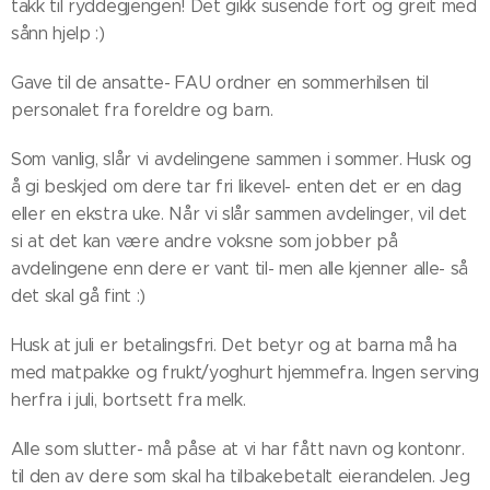
takk til ryddegjengen! Det gikk susende fort og greit med
sånn hjelp :)
Gave til de ansatte- FAU ordner en sommerhilsen til
personalet fra foreldre og barn.
Som vanlig, slår vi avdelingene sammen i sommer. Husk og
å gi beskjed om dere tar fri likevel- enten det er en dag
eller en ekstra uke. Når vi slår sammen avdelinger, vil det
si at det kan være andre voksne som jobber på
avdelingene enn dere er vant til- men alle kjenner alle- så
det skal gå fint :)
Husk at juli er betalingsfri. Det betyr og at barna må ha
med matpakke og frukt/yoghurt hjemmefra. Ingen serving
herfra i juli, bortsett fra melk.
Alle som slutter- må påse at vi har fått navn og kontonr.
til den av dere som skal ha tilbakebetalt eierandelen. Jeg